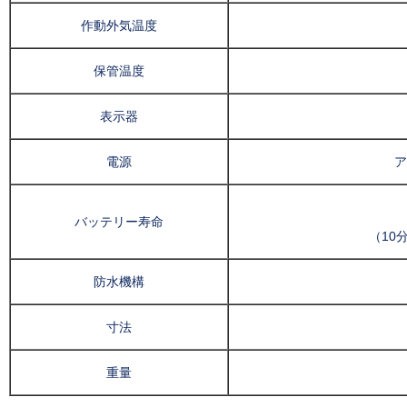
作動外気温度
保管温度
表示器
電源
ア
バッテリー寿命
（10
防水機構
寸法
重量