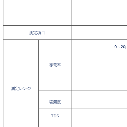
測定項目
0～2
導電率
測定レンジ
塩濃度
TDS