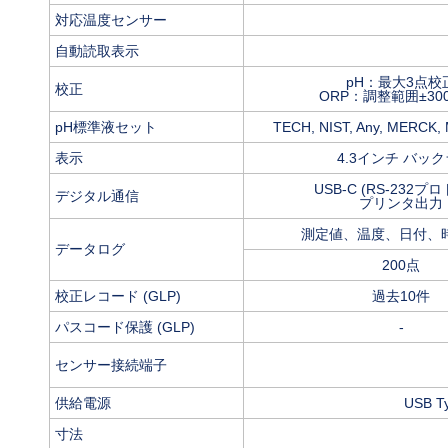
対応温度センサー
自動読取表示
pH：最大3点校
校正
ORP：調整範囲±300
pH標準液セット
TECH, NIST, Any, MERCK,
表示
4.3インチ バ
USB-C (RS-232プ
デジタル通信
プリンタ出力
測定値、温度、日付、
データログ
200点
校正レコード (GLP)
過去10件
パスコード保護 (GLP)
-
センサー接続端子
供給電源
USB 
寸法