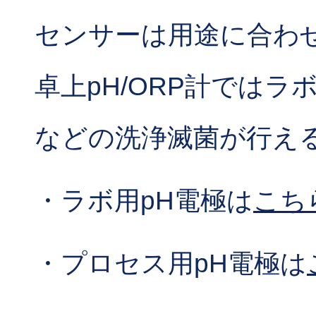
センサーは用途に合わ
卓上pH/ORP計では
などの洗浄滅菌が行え
・ラボ用pH電極は
こち
・プロセス用pH電極は